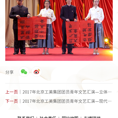
分享
上一页
2017年北京工美集团团员青年文艺汇演—立体营销风采展示《香溢惊鸿》
下一页
2017年北京工美集团团员青年文艺汇演—现代舞《大梦想家》