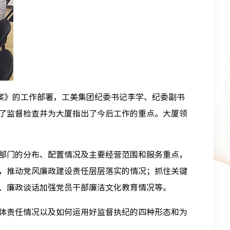
案》的工作部署，工美集团纪委书记李学、纪委副书
了监督检查并为大厦指出了今后工作的重点。大厦领
部门的分布、配置情况及主要经营范围和服务重点，
，推动党风廉政建设责任层层落实的情况；抓住关键
、廉政谈话加强党员干部廉洁文化教育情况等。
体责任情况以及如何运用好监督执纪的四种形态和为