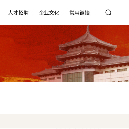
人才招聘
企业文化
常用链接