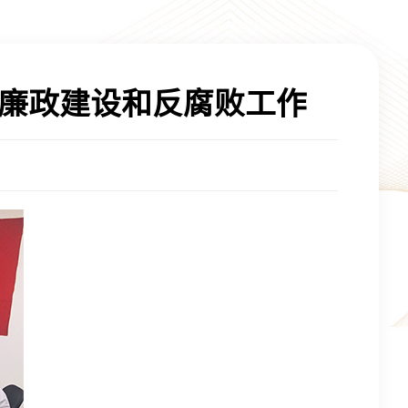
廉政建设和反腐败工作