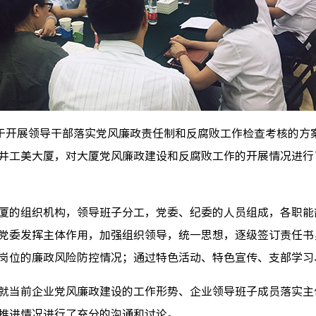
关于开展领导干部落实党风廉政责任制和反腐败工作检查考核的方
井工美大厦，对大厦党风廉政建设和反腐败工作的开展情况进行
厦的组织机构，领导班子分工，党委、纪委的人员组成，各职能
党委发挥主体作用，加强组织领导，统一思想，逐级签订责任书
岗位的廉政风险防控情况；通过特色活动、特色宣传、支部学习
就当前企业党风廉政建设的工作形势、企业领导班子成员落实主
推进情况进行了充分的沟通和讨论。