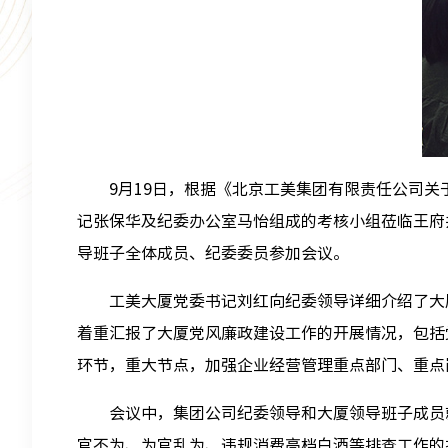
9月19日，根据《北京工美集团有限责任公司
记张保华及纪委办公室马怡组成的考核小组莅临王府
导班子全体成员、纪委委员参加会议。
工美大厦党委书记刘红向纪委领导详细介绍了大
着重汇报了大厦党风廉政建设工作的开展情况，包括
环节，重大节点，加强企业经营管理重点部门、重点
会议中，集团公司纪委领导和大厦领导班子成员
官不为、为官乱为、违规消费高档白酒等排查工作的