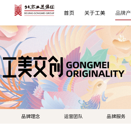
首页
关于工美
品牌产
公司简介
予寻YUXUN
新闻动态
公示通告
党建工作
纪检工作
最新招聘
价值理念
时尚控股
成员企业
预决算公开
工会之窗
监督举报
社会责任
工美邮箱
工美黄金
团青工作
工美邮箱(旧)
协会信息
工美文创
工美造办
行业协会
京
博
品牌理念
运营团队
品牌服务