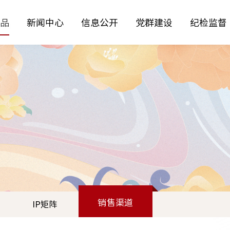
品
新闻中心
信息公开
党群建设
纪检监督
工美作
物馆
防伪查询
国首检测
销售渠道
IP矩阵