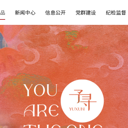
品
新闻中心
信息公开
党群建设
纪检监督
工美作
物馆
防伪查询
国首检测