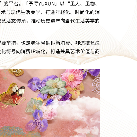
”的平台。「予寻YUXUN」以“见人、见物、
美术与现代生活美学，打造年轻化、时尚化的消
技艺活态传承，推动历史遗产向当代生活美学的
重要举措，也是老字号拥抱新消费、非遗技艺焕
文化符号向消费IP转化，打造兼具艺术价值与商