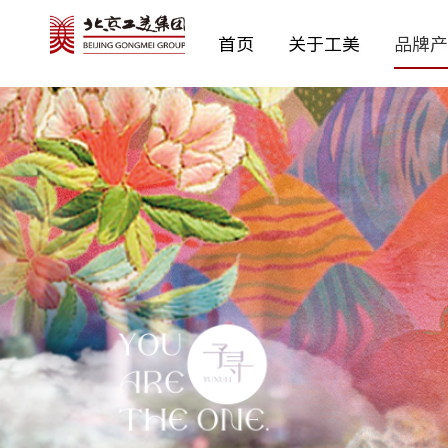
首页
关于工美
品牌产
公司简介
予寻YUXUN
新闻动态
公示通告
党建工作
纪检工作
最新招聘
价值理念
时尚控股
成员企业
预决算公开
工会之窗
监督举报
社会责任
工美邮箱
工美黄金
团青工作
工美邮箱(旧)
协会信息
工美文创
工美造办
行业协会
京
博