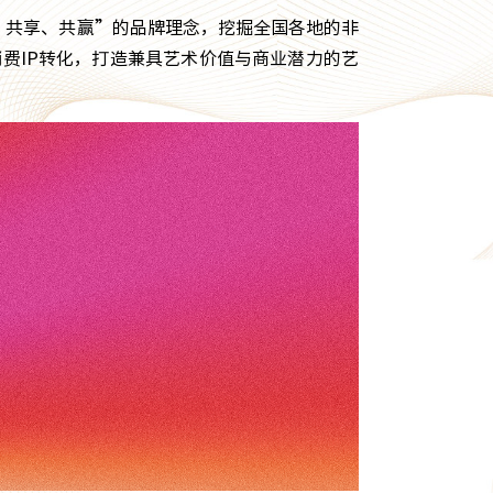
创、共享、共赢”的品牌理念，挖掘全国各地的非
费IP转化，打造兼具艺术价值与商业潜力的艺