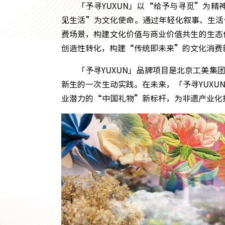
「予寻YUXUN」以“给予与寻觅”为
见生活”为文化使命。通过年轻化叙事、生活
费场景，构建文化价值与商业价值共生的生态
创造性转化，构建“传统即未来”的文化消费
「予寻YUXUN」品牌项目是北京工美
新生的一次生动实践。在未来，「予寻YUXU
业潜力的“中国礼物”新标杆，为非遗产业化