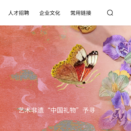
人才招聘
企业文化
常用链接
艺术非遗“中国礼物”予寻