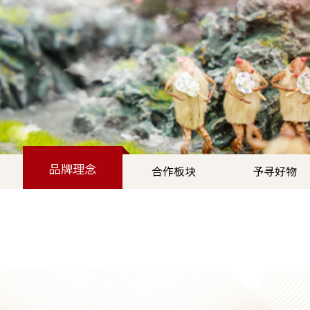
品牌理念
合作板块
予寻好物