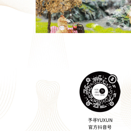
予寻YUXUN
官方抖音号